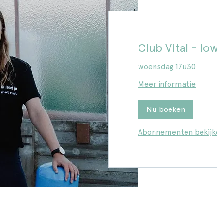
Club Vital - lo
woensdag 17u30
Meer informatie
Nu boeken
Abonnementen bekijk