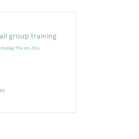
ll group training
nsdag 19u en 20u
en