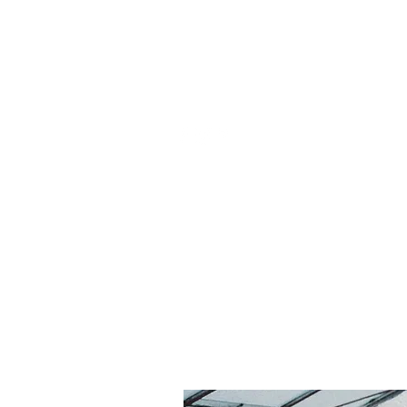
studio stil
groepslessen
i