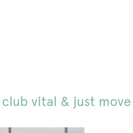
bewust genieten
ndividuele begeleiding
team Stil
club vital & just move